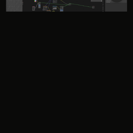
Blick hinter die Kulissen: Material-Setup und Shader-Nodes der
WESCO Lunchbox
Die eigentliche Hürde: Farben ohne
Farbcode
Die größte Herausforderung lag ausgerechnet in etwas
scheinbar Einfachem - der Farbe. Für die neuen Produkte
gab es keine genormten Farbcodes, an denen sich die
digitalen Materialien hätten ausrichten lassen. Alles, was
vorlag, waren kleine physische Farbkacheln. Für eine
Designmarke wie Wesco, deren kräftige Farbwelt und das
berühmte Wesco-Rot zum Markenkern gehören, war
exakte Farbtreue aber nicht verhandelbar. STUDIO KALZ
entwickelte deshalb kurzerhand einen eigenen
Farbworkflow: Ein Farbmessgerät erfasst jede Kachel
direkt und übersetzt sie in präzise digitale Farbwerte. So