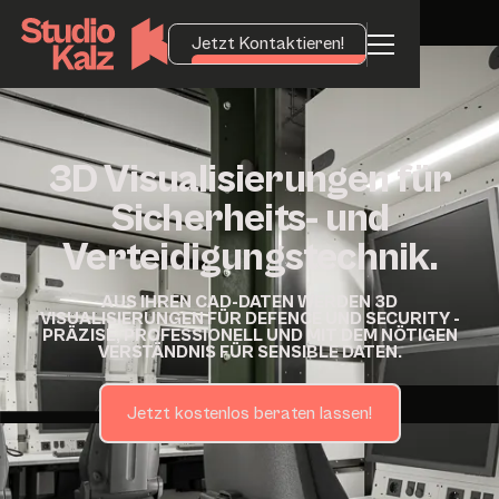
Jetzt Kontaktieren!
3D Visualisierungen für
Sicherheits- und
Verteidigungstechnik.
AUS IHREN CAD-DATEN WERDEN 3D
VISUALISIERUNGEN FÜR DEFENCE UND SECURITY -
PRÄZISE, PROFESSIONELL UND MIT DEM NÖTIGEN
VERSTÄNDNIS FÜR SENSIBLE DATEN.
Jetzt kostenlos beraten lassen!