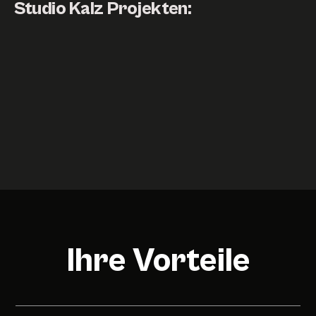
Studio Kalz Projekten:
Mobile Defence-
Einsatzleitcontainer
Systeme: 3D-
der Bundeswehr:
Produktvisualisierung
interaktive 3D-
für Norrenbrock
Präsentation für
Norrenbrock Technik
Norrenbrock
Norrenbrock
Ihre Vorteile